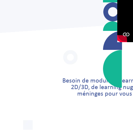
Besoin de modules e-learni
2D/3D, de learning nugg
méninges pour vous p