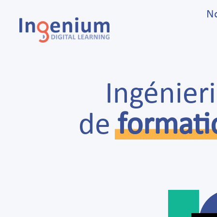
No
Ingénier
de
formati