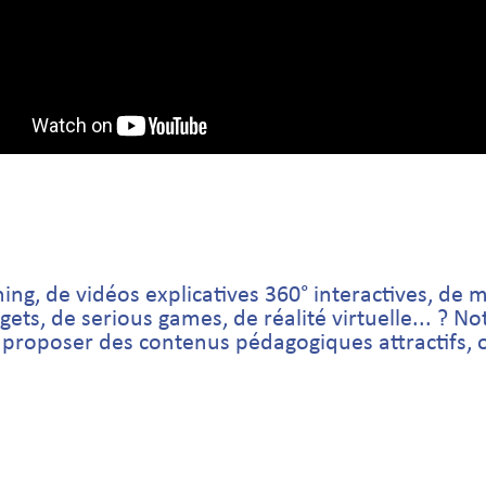
ng, de vidéos explicatives 360° interactives, de mo
ets, de serious games, de réalité virtuelle... ? N
roposer des contenus pédagogiques attractifs, or