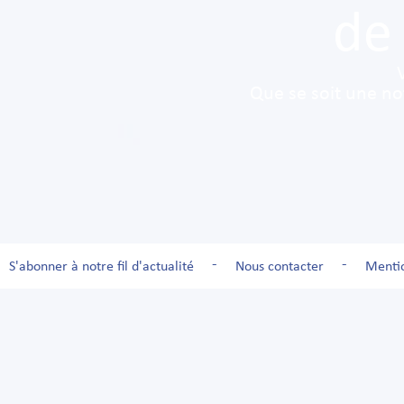
de
Que se soit une no
-
-
S'abonner à notre fil d'actualité
Nous contacter
Mentio