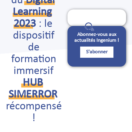
du
Digital
Learning
Search
for:
2023
: le
dispositif
Abonnez-vous aux
actualités Ingenium !
de
S'abonner
formation
immersif
HUB
SIMERROR
récompensé
!