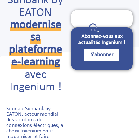
Sunbank by
EATON
Search
for:
modernise
sa
Abonnez-vous aux
actualités Ingenium !
plateforme
S'abonner
e-learning
avec
Ingenium !
Souriau-Sunbank by
EATON, acteur mondial
des solutions de
connexions électriques, a
choisi Ingenium pour
moderniser et faire