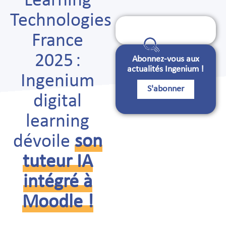
Learning
Technologies
Search
for:
France
2025 :
Abonnez-vous aux
actualités Ingenium !
Ingenium
S'abonner
digital
learning
dévoile
son
tuteur IA
intégré à
Moodle !