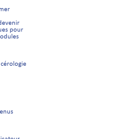
rmer
devenir
ues pour
modules
ncérologie
tenus