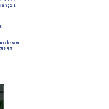
lisateur
François
t
on de ses
ces en