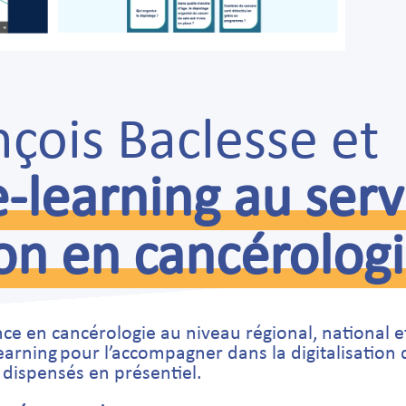
nçois Baclesse et
e-learning au serv
on en cancérolog
nce en cancérologie au niveau régional, national e
 learning pour l’accompagner dans la digitalisation
 dispensés en présentiel.