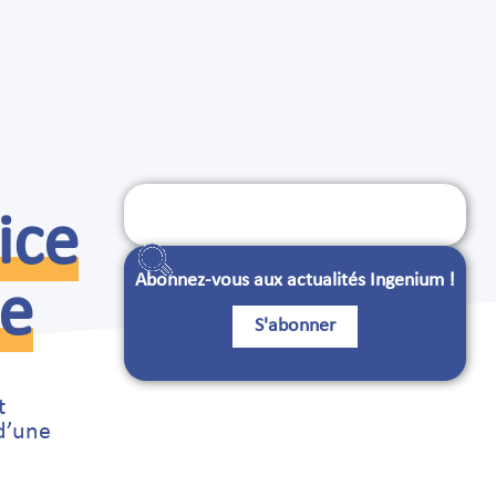
Search
ice
for:
Abonnez-vous aux actualités Ingenium !
ie
S'abonner
t
 d’une