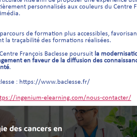
rticulate Rise afin de proposer une expérience uti
entièrement personnalisés aux couleurs du Centre 
timédia.
s parcours de formation plus accessibles, favorisan
 la traçabilité des formations réalisées.
e Centre François Baclesse poursuit
la modernisati
gement en faveur de la diffusion des connaissan
anté
.
clesse :
https://www.baclesse.fr/
tps://ingenium-elearning.com/nous-contacter/