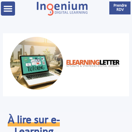
Prendre
RDV
À lire sur e-