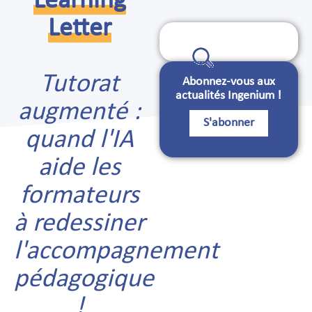
Learning
Letter
Search
for:
Tutorat
Abonnez-vous aux
actualités Ingenium !
augmenté :
S'abonner
quand l'IA
aide les
formateurs
à redessiner
l'accompagnement
pédagogique
!